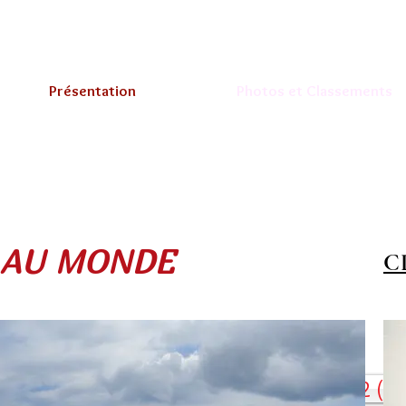
Présentation
Photos et Classements
 AU MONDE
C
Classement Reflets 2022 (im